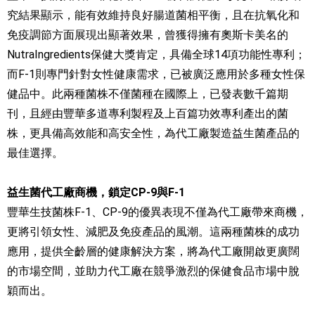
究結果顯示，能有效維持良好腸道菌相平衡，且在抗氧化和
免疫調節方面展現出顯著效果，曾獲得擁有奧斯卡美名的
NutraIngredients保健大獎肯定，具備全球14項功能性專利；
而F-1則專門針對女性健康需求，已被廣泛應用於多種女性保
健品中。此兩種菌株不僅菌種在國際上，已發表數千篇期
刊，且經由豐華多道專利製程及上百篇功效專利產出的菌
株，更具備高效能和高安全性，為代工廠製造益生菌產品的
最佳選擇。
益生菌代工廠商機，鎖定CP-9與F-1
豐華生技菌株F-1、CP-9的優異表現不僅為代工廠帶來商機，
更將引領女性、減肥及免疫產品的風潮。這兩種菌株的成功
應用，提供全齡層的健康解決方案，將為代工廠開啟更廣闊
的市場空間，並助力代工廠在競爭激烈的保健食品市場中脫
穎而出。