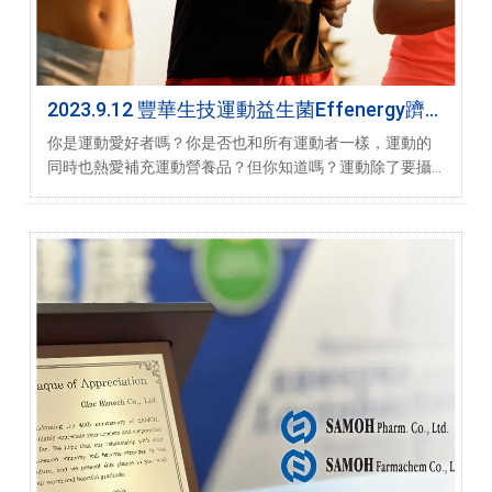
2023.9.12 豐華生技運動益生菌Effenergy躋
身PRONULIFE®，運動保健新星代表！
你是運動愛好者嗎？你是否也和所有運動者一樣，運動的
同時也熱愛補充運動營養品？但你知道嗎？運動除了要攝
取大量蛋白質之外，也要補充運動保健品或運動益生菌，
才能加速蛋白質吸收不流失！根據Grand View