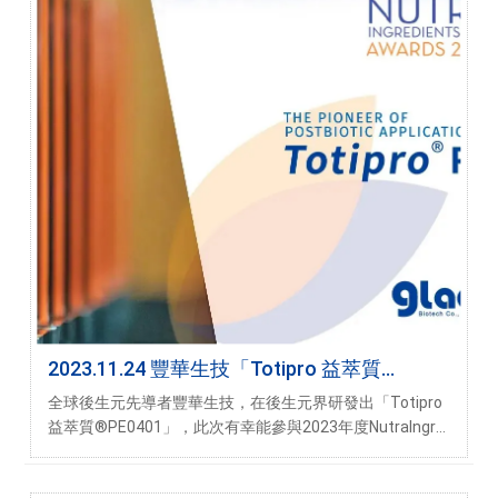
2023.11.24 豐華生技「Totipro 益萃質
®PE0401」榮獲NutraIngredients國際肯定！
全球後生元先導者豐華生技，在後生元界研發出「Totipro
益萃質®PE0401」，此次有幸能參與2023年度NutraIngre
dients大賽，該獎項以其享有奧斯卡原料獎的美譽而聞
名，「Totip