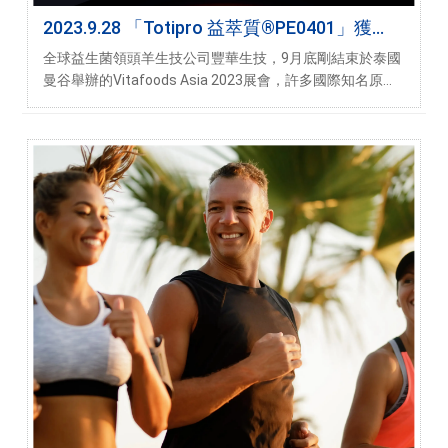
2023.9.28 「Totipro 益萃質®PE0401」獲
NutraIngredients大獎肯定！
全球益生菌領頭羊生技公司豐華生技，9月底剛結束於泰國
曼谷舉辦的Vitafoods Asia 2023展會，許多國際知名原料
商十分喜愛PRONULIFE®系列產品以及後生元原料。今再
獲捷報，豐華生技於後