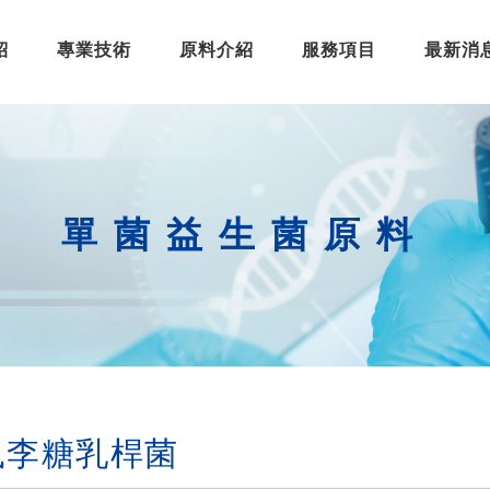
紹
專業技術
原料介紹
服務項目
最新消
單菌益生菌原料
8鼠李糖乳桿菌