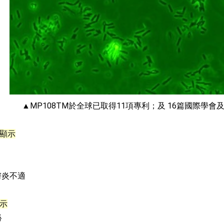
▲MP108TM於全球已取得11項專利；及 16篇國際學會
顯示
膚炎不適
示
祕