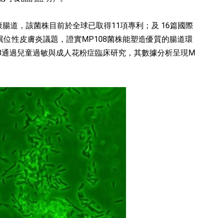
嬰幼兒健康腸道，該菌株目前於全球已取得11項專利；及 16篇國際
異位性皮膚炎議題，證實MP108菌株能塑造優質的腸道環
8通過兒童過敏與成人花粉症臨床研究，其數據分析呈現M