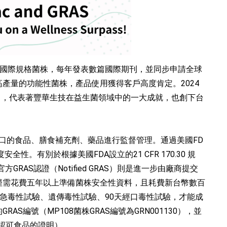
國際規格菌株，每年發表數篇國際期刊，並同步申請全球
為高穩定且高產量的功能性菌株，產品使用獲得客戶高度肯定。2024
130），代表著豐華生技在益生菌領域中的一大成就，也創下台
關全美國生產及進口的食品、膳食補充劑、藥品進行監督管理。通過美國FD
高度安全性。有別於根據美國FDA設立的21 CFR 170.30 規
，官方GRAS認證（Notified GRAS）則是進一步由廠商提交
不僅需花費五年以上準備菌株安全性資料，且耗費新台幣數百
急毒性試驗、遺傳毒性試驗、90天經口毒性試驗，才能成
S編號（MP108菌株GRAS編號為GRN001130），並
官方認可食品的證明）。