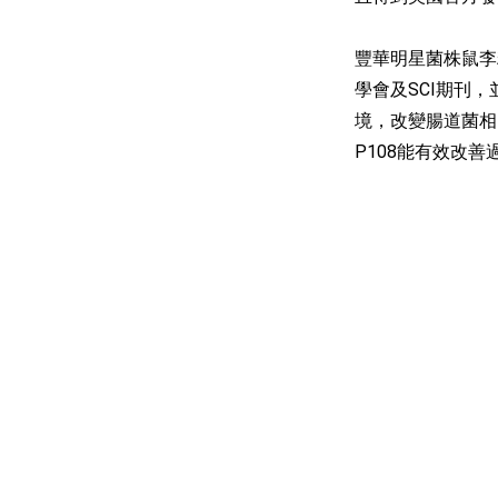
豐華明星菌株鼠李糖乳
學會及SCI期刊
境，改變腸道菌相
P108能有效改