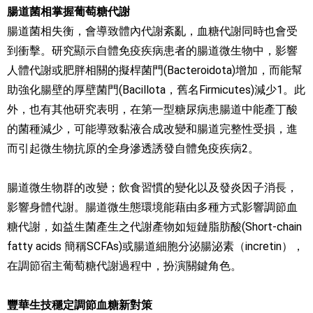
腸道菌相掌握葡萄糖代謝
腸道菌相失衡，會導致體內代謝紊亂，血糖代謝同時也會受
到衝擊。研究顯示自體免疫疾病患者的腸道微生物中，影響
人體代謝或肥胖相關的擬桿菌門(Bacteroidota)增加，而能幫
助強化腸壁的厚壁菌門(Bacillota，舊名Firmicutes)減少1。此
外，也有其他研究表明，在第一型糖尿病患腸道中能產丁酸
的菌種減少，可能導致黏液合成改變和腸道完整性受損，進
而引起微生物抗原的全身滲透誘發自體免疫疾病2。
腸道微生物群的改變；飲食習慣的變化以及發炎因子消長，
影響身體代謝。腸道微生態環境能藉由多種方式影響調節血
糖代謝，如益生菌產生之代謝產物如短鏈脂肪酸(Short-chain
fatty acids 簡稱SCFAs)或腸道細胞分泌腸泌素（incretin），
在調節宿主葡萄糖代謝過程中，扮演關鍵角色。
豐華生技穩定調節血糖新對策