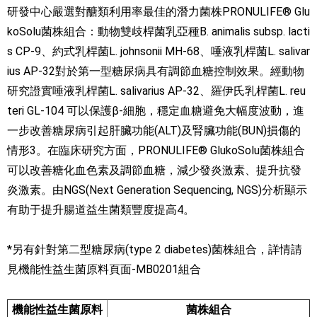
研發中心嚴選對醣類利用率最佳的潛力菌株PRONULIFE® Glu
koSolu菌株組合：動物雙歧桿菌乳亞種B. animalis subsp. lacti
s CP-9、約式乳桿菌L. johnsonii MH-68、唾液乳桿菌L. salivar
ius AP-32對於第一型糖尿病具有調節血糖控制效果。經動物
研究證實唾液乳桿菌L. salivarius AP-32、羅伊氏乳桿菌L. reu
teri GL-104 可以保護β-細胞，穩定血糖避免大幅度波動，進
一步改善糖尿病引起肝臟功能(ALT)及腎臟功能(BUN)損傷的
情形3。在臨床研究方面，PRONULIFE® GlukoSolu菌株組合
可以改善糖化血色素及調節血糖，減少發炎激素、提升抗發
炎激素。由NGS(Next Generation Sequencing, NGS)分析顯示
有助于提升腸道益生菌類豐度提高4。
*另有針對第二型糖尿病(type 2 diabetes)菌株組合，詳情請
見機能性益生菌原料頁面-MB0201組合
機能性益生菌原料
菌株組合