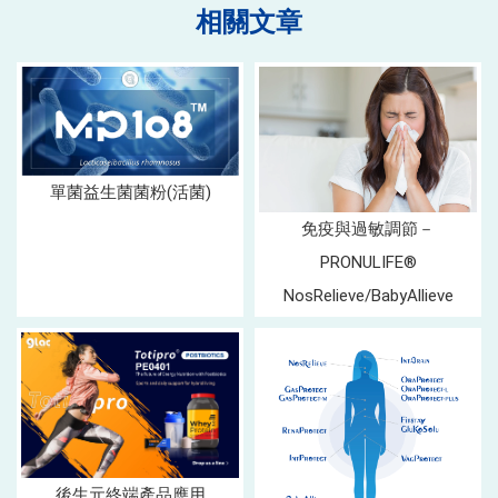
單菌益生菌菌粉(活菌)
免疫與過敏調節－
PRONULIFE®
NosRelieve/BabyAllieve
後生元終端產品應用