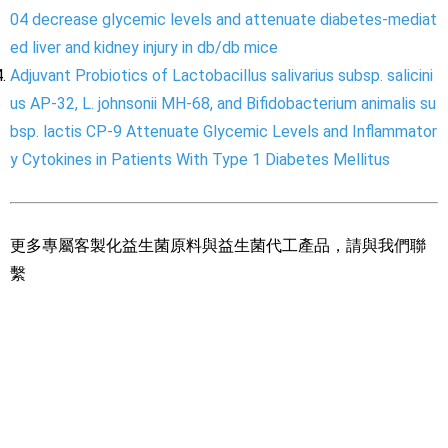
04 decrease glycemic levels and attenuate diabetes-mediat
ed liver and kidney injury in db/db mice
Adjuvant Probiotics of Lactobacillus salivarius subsp. salicini
us AP-32, L. johnsonii MH-68, and Bifidobacterium animalis su
bsp. lactis CP-9 Attenuate Glycemic Levels and Inflammator
y Cytokines in Patients With Type 1 Diabetes Mellitus
更多專屬客製化益生菌原料與益生菌代工產品，請與我們聯
繫