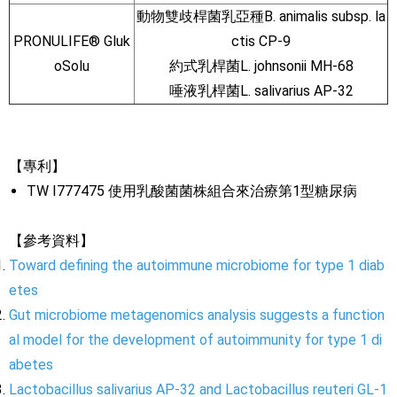
動物雙歧桿菌乳亞種B. animalis subsp. la
PRONULIFE® Gluk
ctis CP-9
oSolu
約式乳桿菌L. johnsonii MH-68
唾液乳桿菌L. salivarius AP-32
【專利】
TW I777475 使用乳酸菌菌株組合來治療第1型糖尿病
【參考資料】
Toward defining the autoimmune microbiome for type 1 diab
etes
Gut microbiome metagenomics analysis suggests a function
al model for the development of autoimmunity for type 1 di
abetes
Lactobacillus salivarius AP-32 and Lactobacillus reuteri GL-1