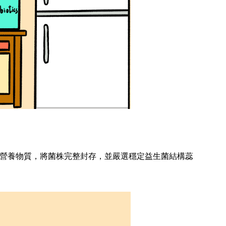
營養物質，將菌株完整封存，並嚴選穩定益生菌結構蕊