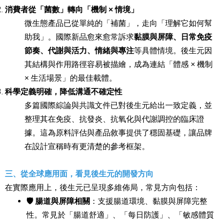
消費者從「菌數」轉向「機制 × 情境」
微生態產品已從單純的「補菌」，走向「理解它如何幫
助我」。國際新品愈來愈常訴求
黏膜與屏障、日常免疫
節奏、代謝與活力、情緒與專注
等具體情境。後生元因
其結構與作用路徑容易被描繪，成為連結「體感 × 機制
× 生活場景」的最佳載體。​
科學定義明確，降低溝通不確定性
多篇國際綜論與共識文件已對後生元給出一致定義，並
整理其在免疫、抗發炎、抗氧化與代謝調控的臨床證
據。這為原料評估與產品敘事提供了穩固基礎，讓品牌
在設計宣稱時有更清楚的參考框架。​
三、從全球應用面，看見後生元的開發方向
在實際應用上，後生元已呈現多維佈局，常見方向包括：
🛡
️ 腸道與屏障相關
：支援腸道環境、黏膜與屏障完整
性。常見於「腸道舒適」、「每日防護」、「敏感體質