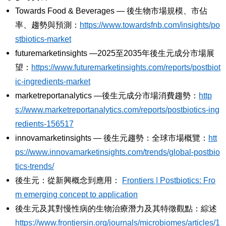
Towards Food & Beverages — 後生物市場規模、市佔
率、趨勢與預測：
https://www.towardsfnb.com/insights/po
stbiotics-market
futuremarketinsights —2025至2035年後生元成分市場展
望：
https://www.futuremarketinsights.com/reports/postbiot
ic-ingredients-market
marketreportanalytics —後生元成分市場消費趨勢：
http
s://www.marketreportanalytics.com/reports/postbiotics-ing
redients-156517
innovamarketinsights — 後生元趨勢：全球市場概覽：
htt
ps://www.innovamarketinsights.com/trends/global-postbio
tics-trends/
後生元：從新興概念到應用：
Frontiers | Postbiotics: Fro
m emerging concept to application
後生元及其對慢性病的生物治療潛力及其特徵觀點：綜述
https://www.frontiersin.org/journals/microbiomes/articles/1