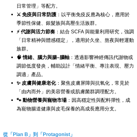
日常管理」等配方。
⚔
️ 免疫與日常防護
：以平衡免疫反應為核心，應用於
季節性保健、銀髮族與高壓生活族群。
⚡
代謝與活力節奏
：結合 SCFA 與能量利用研究，強調
「日常精神與體感穩定」，適用於久坐、熬夜與輕運動
族群。
🧠 情緒、腦力與腸–腦軸
：透過影響神經傳訊代謝物或
調節低度發炎，輔助設計「情緒平衡、專注表現、壓力
調適」產品。
✨
皮膚與健康老化
：聚焦皮膚屏障與抗氧化，常見於
「由內而外」的美容營養或肌膚菌群調理配方。
🐾
動物營養與寵物市場
：因高穩定性與配料彈性，成
為寵物腸道健康與皮毛保養的高成長應用分支。
從「Plan B」到「Protagonist」