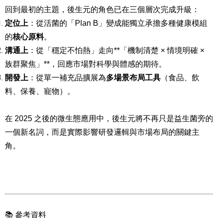
回到最初的主題，後生元的角色已在三個層次完成升級：
定位上
：從活菌的「Plan B」變成能獨立承擔多種健康模組
的
核心原料
。
溝通上
：從「穩定不怕熱」走向**「機制清楚 × 情境明確 ×
族群聚焦」**，回應市場對科學與體感的期待。
開發上
：從單一補充品擴展為
多場景布局工具
（食品、飲
料、保養、寵物）。
在 2025 之後的微生態應用中，後生元將不再只是益生菌旁的
一個新名詞，而是實際影響研發邏輯與市場布局的關鍵主
角。
📚
參考資料