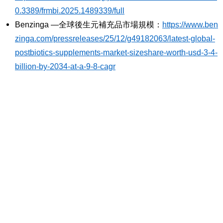
0.3389/frmbi.2025.1489339/full
Benzinga
—全球後生元補充品市場規模：
https://www.ben
zinga.com/pressreleases/25/12/g49182063/latest-global-
postbiotics-supplements-market-sizeshare-worth-usd-3-4-
billion-by-2034-at-a-9-8-cagr