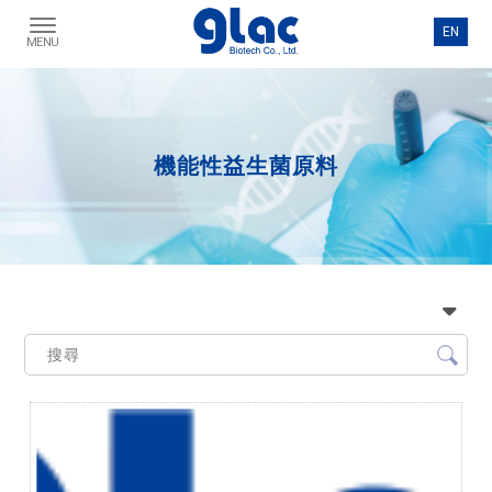
機能性益生菌原料