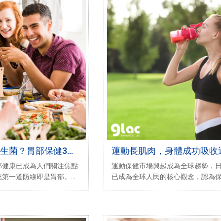
生菌？胃部保健3重
運動長肌肉，身體成功吸收
健營養品的3大關鍵
部健康已成為人們關注焦點
運動保健市場興起成為全球趨勢，
統第一道防線即是胃部。但
已成為全球人民的核心觀念，認為
壓力，生活作息與飲食型態
與運動習慣擁有高度關係。但在運
易出問題！
常常面臨放棄的念頭，除了運動成
之外，在運動過程中甚至會有力量
題。