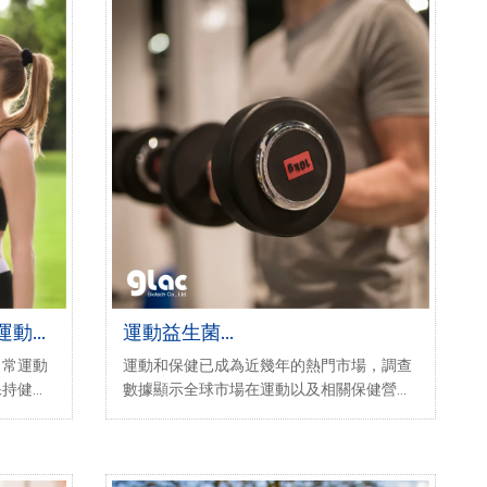
運動保
運動益生菌
PRONULIFE®Effenergy，激起3大
日常運動
運動和保健已成為近幾年的熱門市場，調查
運動潛力！
保持健康
數據顯示全球市場在運動以及相關保健營養
動過程中
品推估2024年至2030年將以7.5%複合年增
績沒進步
長率(CAGE)成長。且市場上產品也不斷在推
不夠等問
陳出新。近期，運動益生菌更是從中