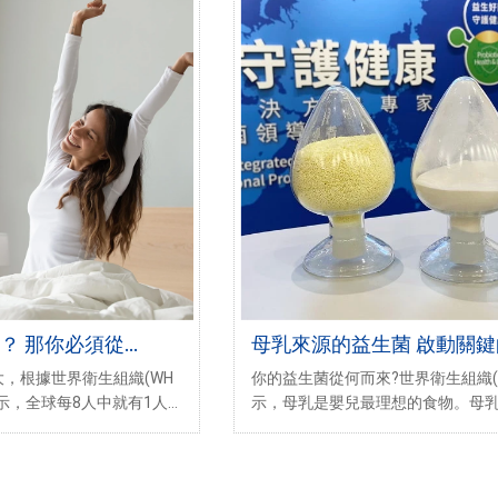
？ 那你必須從
母乳來源的益生菌 啟動關
金保護
，根據世界衛生組織(WH
你的益生菌從何而來?世界衛生組織(
表示，全球每8人中就有1人
示，母乳是嬰兒最理想的食物。母
眠問題與憂鬱症經常是互為
豐富的益生菌、蛋白質、碳水化合
質、礦物質及維生素等，足以影響
長及發育。