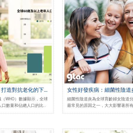
 打造對抗老化的下
女性好發疾病：細菌性陰道
點從日常保養做起
（WHO）數據顯示，全球
細菌性陰道炎為全球育齡婦女陰道
人口數量和佔總人口的比例
最常見的原因之一，大大影響著所
9年，60歲以上人口數為10
健康。根據WHO（世界衛生組織）
年，這一數字將增加至14億，
疾病盛行率因國家和人群而異，全球有
至21億。這
9%女性深受其擾。