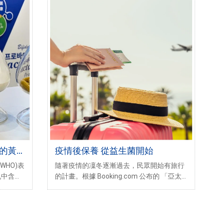
鍵的黃
疫情後保養 從益生菌開始
WHO)表
隨著疫情的凜冬逐漸過去，民眾開始有旅行
乳中含有
的計畫。根據 Booking.com 公布的 「亞太
物、脂
地區旅遊信心調查」，58% 的臺灣旅客最害
嬰幼兒生
怕在旅途中染病。