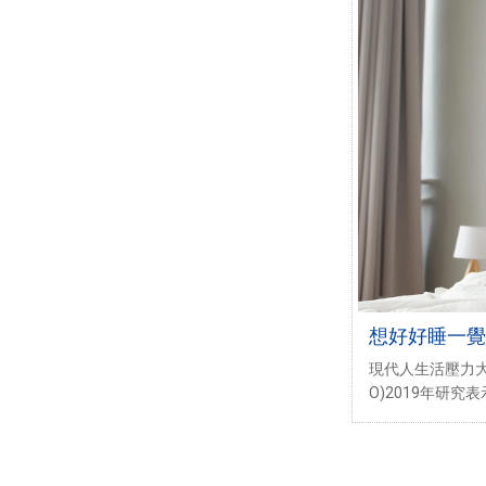
想好好睡一覺
『腸』計議
現代人生活壓力大
O)2019年研究
有精神障礙，睡
因果關係。