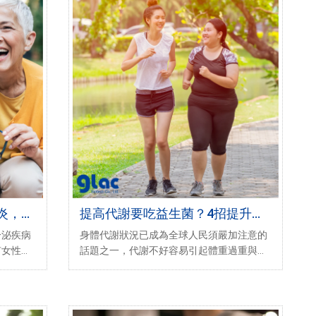
炎，3
提高代謝要吃益生菌？4招提升代
謝新方案
分泌疾病
身體代謝狀況已成為全球人民須嚴加注意的
有女性的
話題之一，代謝不好容易引起體重過重與肥
統計，此
胖等狀況，導致體內各個角落都將受到影
23-2
響。