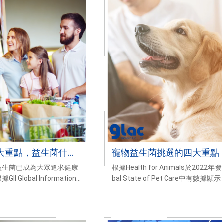
大重點，益生菌什麼
寵物益生菌挑選的四大重點
效？
益生菌已成為大眾追求健康
根據Health for Animals於2022年
 Global Information
bal State of Pet Care中有數據
全球益生菌市場在2022年
全球家庭的寵物擁有量正不斷增加
預計2030年時將成長至10
半以上人口的家裡都有養寵物，單