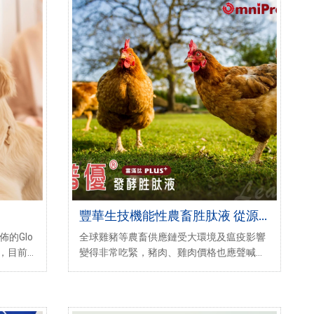
豐華生技機能性農畜胜肽液 從源
頭改善經濟動物健康 提升養殖戶
發佈的Glo
全球雞豬等農畜供應鏈受大環境及瘟疫影響
經濟效益
顯示，目前
變得非常吃緊，豬肉、雞肉價格也應聲喊
，超過一
漲，且短時間未看到緩和跡象。欲改善此狀
單在美國
況，除了政府政策協助外，農畜動物的友善
飼養及健康飲食觀念，也全球逐漸受到重
視。