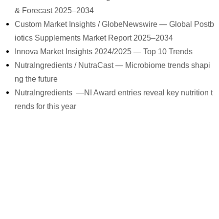
& Forecast 2025–2034
Custom Market Insights / GlobeNewswire — Global Postb
iotics Supplements Market Report 2025–2034
Innova Market Insights 2024/2025 — Top 10 Trends
NutraIngredients / NutraCast — Microbiome trends shapi
ng the future
NutraIngredients —
NI Award entries reveal key nutrition t
rends for this year