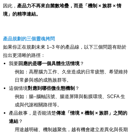
因此，
產品力不再來自菌數堆疊，而是「機制
× 族群 × 情
境」的精準連結。
產品規劃的三個靈魂拷問
如果你正在規劃未來 1–3 年的產品線，以下三個問題有助於
拉出更清晰的路徑：
我要
回應的是哪一個具體生活情境
？
例如：高壓腦力工作、久坐造成的日常疲態、希望維持
日常參與感的成熟族群等。
這個情境
對應到哪些微生態機制
？
例如：腸–腦軸訊號、腸道屏障與黏膜環境、SCFA 生
成與代謝相關路徑等。
產品敘事，是否能清楚
傳達「情境 × 機制 × 族群」之間的
連結
？
用途越明確、機制越聚焦，越有機會建立差異化與長期